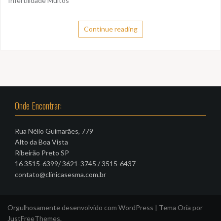
Infertilidade Muitos
Continue reading
Onde Encontrar:
Rua Nélio Guimarães, 779
Alto da Boa Vista
Ribeirão Preto SP
16 3515-6399/ 3621-3745 / 3515-6437
contato@clinicasesma.com.br
Orgulhosamente desenvolvido com WordPress
|
Tema
Oria
por
JustFreeThemes.