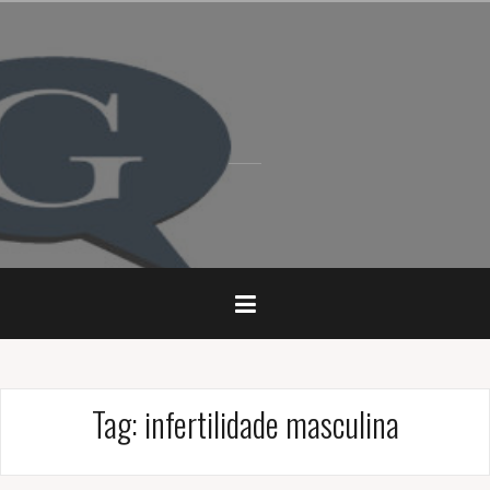
Pular
para
o
conteúdo
Tag:
infertilidade masculina